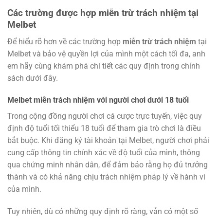
Các trường được hợp miễn trừ trách nhiệm tại
Melbet
Để hiểu rõ hơn về các trường hợp
miễn trừ trách nhiệm
tại
Melbet và bảo vệ quyền lợi của mình một cách tối đa, anh
em hãy cùng khám phá chi tiết các quy định trong chính
sách dưới đây.
Melbet miễn trách nhiệm với người chơi dưới 18 tuổi
Trong cộng đồng người chơi cá cược trực tuyến, việc quy
định độ tuổi tối thiểu 18 tuổi để tham gia trò chơi là điều
bắt buộc. Khi đăng ký tài khoản tại Melbet, người chơi phải
cung cấp thông tin chính xác về độ tuổi của mình, thông
qua chứng minh nhân dân, để đảm bảo rằng họ đủ trưởng
thành và có khả năng chịu trách nhiệm pháp lý về hành vi
của mình.
Tuy nhiên, dù có những quy định rõ ràng, vẫn có một số