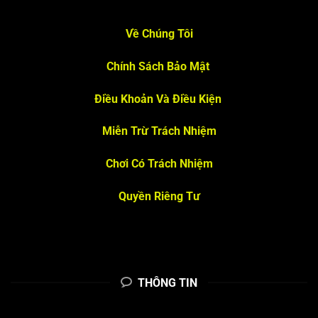
Về Chúng Tôi
Chính Sách Bảo Mật
Điều Khoản Và Điều Kiện
Miễn Trừ Trách Nhiệm
Chơi Có Trách Nhiệm
Quyền Riêng Tư
THÔNG TIN