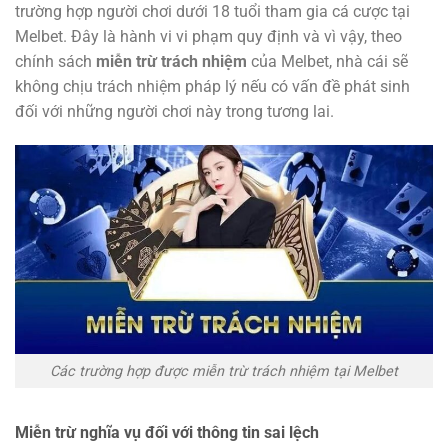
trường hợp người chơi dưới 18 tuổi tham gia cá cược tại
Melbet. Đây là hành vi vi phạm quy định và vì vậy, theo
chính sách
miễn trừ trách nhiệm
của Melbet, nhà cái sẽ
không chịu trách nhiệm pháp lý nếu có vấn đề phát sinh
đối với những người chơi này trong tương lai.
Các trường hợp được miễn trừ trách nhiệm tại Melbet
Miễn trừ nghĩa vụ đối với thông tin sai lệch